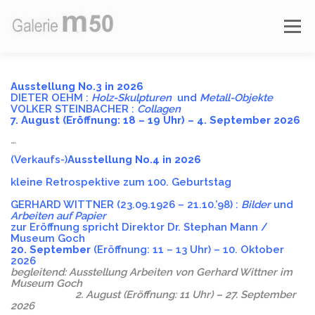
Zum
Inhalt
Menü
springen
AKTUELLE AUSSTELLUNG
VORSCHAU
Ausstellung No.3 in 2026
DIETER OEHM :
Holz-Skulpturen
und
Metall-Objekte
VOLKER STEINBACHER :
Collagen
7. August (Eröffnung: 18 – 19 Uhr) – 4. September 2026
AUSSTELLUNGEN
ÜBER DIE GALERIE
…
(Verkaufs-)
Ausstellung No.4 in 2026
kleine Retrospektive zum 100. Geburtstag
GERHARD WITTNER (23.09.1926 – 21.10.’98) :
Bilder
und
Arbeiten auf Papier
zur Eröffnung
spricht Direktor Dr. Stephan Mann /
Museum Goch
20. September
(Eröffnung: 11 – 13 Uhr
) – 10. Oktober
2026
begleitend: Ausstellung Arbeiten von Gerhard Wittner im
Museum Goch
2. August (Eröffnung: 11 Uhr) – 27. September
2026