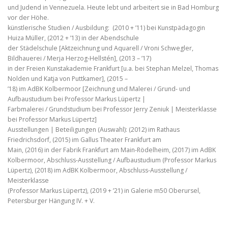
und Judend in Vennezuela. Heute lebt und arbeitert sie in Bad Homburg
vor der Höhe.
künstlerische Studien / Ausbildung: (2010 + ’11) bei Kunstpädagogin
Huiza Müller, (2012 + ’13) in der Abendschule
der Städelschule [Aktzeichnung und Aquarell / Vroni Schwegler,
Bildhauerei / Merja Herzog-Hellstén], (2013 – ’17)
in der Freien Kunstakademie Frankfurt [u.a. bei Stephan Melzel, Thomas
Nolden und Katja von Puttkamer], (2015 –
’18) im AdBK Kolbermoor [Zeichnung und Malerei / Grund- und
Aufbaustudium bei Professor Markus Lüpertz |
Farbmalerei / Grundstudium bei Professor Jerry Zeniuk | Meisterklasse
bei Professor Markus Lüpertz]
Ausstellungen | Beteiligungen (Auswahl): (2012) im Rathaus
Friedrichsdorf, (2015) im Gallus Theater Frankfurt am
Main, (2016) in der Fabrik Frankfurt am Main-Rödelheim, (2017) im AdBK
Kolbermoor, Abschluss-Ausstellung / Aufbaustudium (Professor Markus
Lüpertz), (2018) im AdBK Kolbermoor, Abschluss-Ausstellung /
Meisterklasse
(Professor Markus Lüpertz), (2019 + ’21) in Galerie m50 Oberursel,
Petersburger Hängung IV. + V.