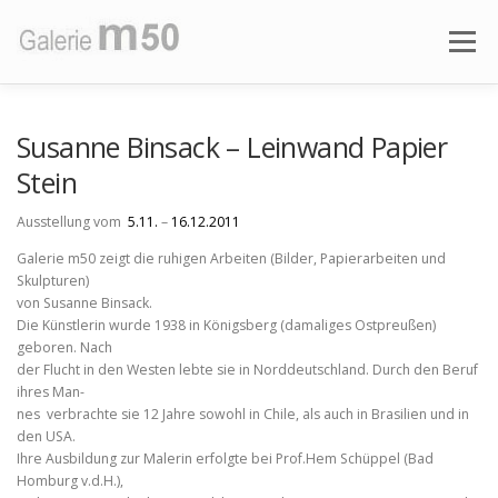
Zum
Inhalt
Menü
springen
AKTUELLE AUSSTELLUNG
VORSCHAU
Susanne Binsack – Leinwand Papier
Stein
AUSSTELLUNGEN
ÜBER DIE GALERIE
Ausstellung vom
5.11.
–
16.12.2011
Galerie m50 zeigt die ruhigen Arbeiten (Bilder, Papierarbeiten und
Skulpturen)
von Susanne Binsack.
Die Künstlerin wurde 1938 in Königsberg (damaliges Ostpreußen)
geboren. Nach
der Flucht in den Westen lebte sie in Norddeutschland. Durch den Beruf
ihres Man-
nes verbrachte sie 12 Jahre sowohl in Chile, als auch in Brasilien und in
den USA.
Ihre Ausbildung zur Malerin erfolgte bei Prof.Hem Schüppel (Bad
Homburg v.d.H.),