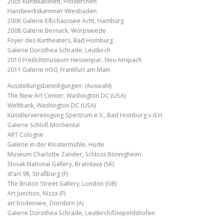
2005 Kunstkabinett, Holzkirchen
Handwerkskammer Wiesbaden
2006 Galerie Elbchaussee Acht, Hamburg
2008 Galerie Bernack, Worpswede
Foyer des Kurtheaters, Bad Homburg
Galerie Dorothea Schrade, Leutkirch
2010 Freilichtmuseum Hessenpar, Neu Anspach
2011 Galerie m50, Frankfurt am Main
Ausstellungsbeteiligungen: (Auswahl)
The New Art Center, Washington DC (USA)
Weltbank, Washington DC (USA)
Künstlervereinigung Spectrum e.V., Bad Homburg v.d.H.
Galerie Schloß Mochental
ART Cologne
Galerie in der Klostermühle, Hude
Museum Charlotte Zander, Schloss Bönnigheim
Slovak National Gallery, Bratislava (SK)
st’art 98, Straßburg (F)
The Bruton Street Gallery, London (GB)
Art Jonction, Nizza (F)
art bodensee, Dornbirn (A)
Galerie Dorothea Schrade, Leutkirch/Diepoldshofen