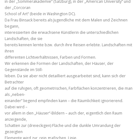
in der „Sommerakademie“ (Salzburg), in der „American University“ und
der „Corcoran
School of Art“ (beide in Washington DC).
Da Frau Binsack bereits als Jugendliche mit dem Malen und Zeichnen
begann,
interessierten die erwachsene Künstlerin die unterschiedlichen
Landschaften, die sie
bereits kennen lernte bzw. durch ihre Reisen erlebte. Landschaften mit
ihren
differenten Lichtverhältnissen, Farben und Formen.
Wir erkennen die Formen der Landschaften, der Häuser, der
Gegenstände im Still-
leben. Da sie aber nicht detailliert ausgearbeitet sind, kann sich der
Betrachter
auf die ruhigen, oft geometrischen, Farbflächen konzentrieren, die man
als „neben-
einander“ liegend empfinden kann – die Räumlichkeit ignorierend.
Dabei wird –
vor allem in den „Häuser“-Bildern – auch der, eigentlich den Raum
anzeigende,
Schatten zur (dreieckigen) Fläche und die dunkle Umrandung der
gezeigten
Elemente wird zur, rein grafischen, Linie.