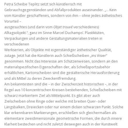
Petra Scheibe Teplitz setzt sich künstlerisch mit
Gebrauchsgegenständen und Abfallprodukten auseinander. „… Kein
vom Künstler geschaffenes, sondern von ihm – ohne jedes ästhetisches
Vorurteil –
ausgesuchtes (und darin vom
Objet trouvé
verschiedenes)
Alltagsobjekt.“, ganz im Sinne Marcel Duchamps‘. Plastiktüten,
Verpackungen und andere Gestaltungsmaterialien treten in
verschiedenen
Werkserien, als Objekte mit eigenständiger ästhetischer Qualität,
zutage. Jetzt hat die Künstlerin auch Schießscheiben „ins Visier“
genommen. Nicht das Interesse am Schützenwesen, sondern an den
materialspezifischen Eigenschaften der, als Schießsportzubehör
erhältlichen, Kartonscheiben sind die gestalterische Herausforderung
und als Mittel zu deren Zweckentfremdung.
Am bekanntesten sind die – in der Zwischenzeit historischen –, in der
Regel aus 10 konzentrischen Kreisen bestehenden, Schießscheiben mit
schwarz markiertem Ziel als Mittelpunkt. Es gibt aber auch
Zielscheiben ohne Ringe oder welche mit breiten Quer- oder
Längsbalken, Dreiecken oder nur einem dicken schwarzen Punkt. Solche
klar erkennbaren Markierungen, erschließen sich gleichermaßen als
elementare zweidimensionale geometrische Formen, die durch innere
Klarheit bestechen und nicht zuletzt deswegen auch in der Kunstwelt