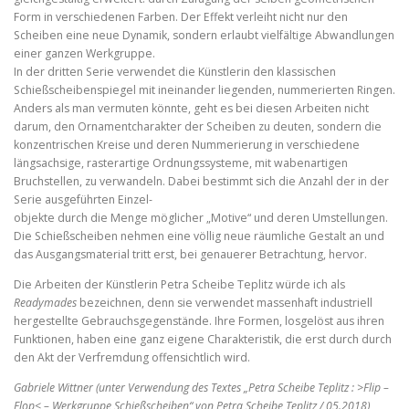
Form in verschiedenen Farben. Der Effekt verleiht nicht nur den
Scheiben eine neue Dynamik, sondern erlaubt vielfältige Abwandlungen
einer ganzen Werkgruppe.
In der dritten Serie verwendet die Künstlerin den klassischen
Schießscheibenspiegel mit ineinander liegenden, nummerierten Ringen.
Anders als man vermuten könnte, geht es bei diesen Arbeiten nicht
darum, den Ornamentcharakter der Scheiben zu deuten, sondern die
konzentrischen Kreise und deren Nummerierung in verschiedene
längsachsige, rasterartige Ordnungssysteme, mit wabenartigen
Bruchstellen, zu verwandeln. Dabei bestimmt sich die Anzahl der in der
Serie ausgeführten Einzel-
objekte durch die Menge möglicher „Motive“ und deren Umstellungen.
Die Schießscheiben nehmen eine völlig neue räumliche Gestalt an und
das Ausgangsmaterial tritt erst, bei genauerer Betrachtung, hervor.
Die Arbeiten der Künstlerin Petra Scheibe Teplitz würde ich als
Readymades
bezeichnen, denn sie verwendet massenhaft industriell
hergestellte Gebrauchsgegenstände. Ihre Formen, losgelöst aus ihren
Funktionen, haben eine ganz eigene Charakteristik, die erst durch durch
den Akt der Verfremdung offensichtlich wird.
Gabriele Wittner (unter Verwendung des Textes „Petra Scheibe Teplitz : >Flip –
Flop< – Werkgruppe Schießscheiben“ von Petra Scheibe Teplitz / 05.2018)