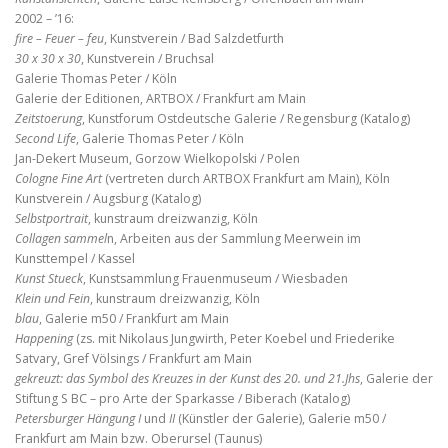
2002 – ’16:
fire – Feuer – feu
, Kunstverein / Bad Salzdetfurth
30 x 30 x 30
, Kunstverein / Bruchsal
Galerie Thomas Peter / Köln
Galerie der Editionen, ARTBOX / Frankfurt am Main
Zeitstoerung
, Kunstforum Ostdeutsche Galerie / Regensburg (Katalog)
Second Life
, Galerie Thomas Peter / Köln
Jan-Dekert Museum, Gorzow Wielkopolski / Polen
Cologne Fine Art
(vertreten durch ARTBOX Frankfurt am Main), Köln
Kunstverein / Augsburg (Katalog)
Selbstportrait
, kunstraum dreizwanzig, Köln
Collagen sammel
n, Arbeiten aus der Sammlung Meerwein im
Kunsttempel / Kassel
Kunst Stueck
, Kunstsammlung Frauenmuseum / Wiesbaden
Klein und Fein
, kunstraum dreizwanzig, Köln
blau
, Galerie m50 / Frankfurt am Main
Happening
(zs. mit Nikolaus Jungwirth, Peter Koebel und Friederike
Satvary, Gref Völsings / Frankfurt am Main
gekreuzt: das Symbol des Kreuzes in der Kunst des 20. und 21.Jhs
, Galerie der
Stiftung S BC – pro Arte der Sparkasse / Biberach (Katalog)
Petersburger Hängung I
und
II
(Künstler der Galerie), Galerie m50 /
Frankfurt am Main bzw. Oberursel (Taunus)