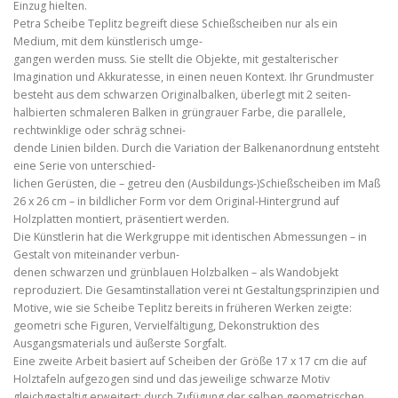
Einzug hielten.
Petra Scheibe Teplitz begreift diese Schießscheiben nur als ein
Medium, mit dem künstlerisch umge-
gangen werden muss. Sie stellt die Objekte, mit gestalterischer
Imagination und Akkuratesse, in einen neuen Kontext. Ihr Grundmuster
besteht aus dem schwarzen Originalbalken, überlegt mit 2 seiten-
halbierten schmaleren Balken in grüngrauer Farbe, die parallele,
rechtwinklige oder schräg schnei-
dende Linien bilden. Durch die Variation der Balkenanordnung entsteht
eine Serie von unterschied-
lichen Gerüsten, die – getreu den (Ausbildungs-)Schießscheiben im Maß
26 x 26 cm – in bildlicher Form vor dem Original-Hintergrund auf
Holzplatten montiert, präsentiert werden.
Die Künstlerin hat die Werkgruppe mit identischen Abmessungen – in
Gestalt von miteinander verbun-
denen schwarzen und grünblauen Holzbalken – als Wandobjekt
reproduziert. Die Gesamtinstallation verei nt Gestaltungsprinzipien und
Motive, wie sie Scheibe Teplitz bereits in früheren Werken zeigte:
geometri sche Figuren, Vervielfältigung, Dekonstruktion des
Ausgangsmaterials und äußerste Sorgfalt.
Eine zweite Arbeit basiert auf Scheiben der Größe 17 x 17 cm die auf
Holztafeln aufgezogen sind und das jeweilige schwarze Motiv
gleichgestaltig erweitert: durch Zufügung der selben geometrischen