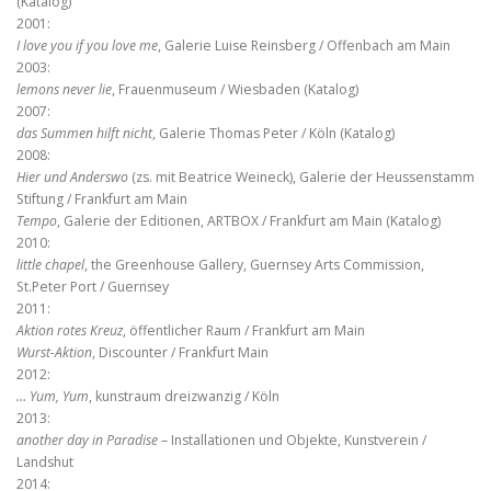
(Katalog)
2001:
I love you if you love me
, Galerie Luise Reinsberg / Offenbach am Main
2003:
lemons never lie
, Frauenmuseum / Wiesbaden (Katalog)
2007:
das Summen hilft nicht
, Galerie Thomas Peter / Köln (Katalog)
2008:
Hier und Anderswo
(zs. mit Beatrice Weineck), Galerie der Heussenstamm
Stiftung / Frankfurt am Main
Tempo
, Galerie der Editionen, ARTBOX / Frankfurt am Main (Katalog)
2010:
little chapel
, the Greenhouse Gallery, Guernsey Arts Commission,
St.Peter Port / Guernsey
2011:
Aktion rotes Kreuz
, öffentlicher Raum / Frankfurt am Main
Wurst-Aktion
, Discounter / Frankfurt Main
2012:
… Yum, Yum
, kunstraum dreizwanzig / Köln
2013:
another day in Paradise
– Installationen und Objekte, Kunstverein /
Landshut
2014: