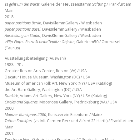
es geht um die Wurst
, Galerie der Heussenstamm Stiftung / Frankfurt am
Main
2018:
paper positions Berlin
, DavisKlemmGallery / Wiesbaden
paper positions Basel
, DavisKlemmGallery / Wiesbaden
Ausstellung im Studio
, DavisKlemmGallery / Wiesbaden
>Flip-Flop< Petra ScheibeTeplitz : Objekte
, Galerie m50 / Oberursel
(Taunus)
Ausstellungsbeteiligung (Auswahl)
1988 – ’91:
Greater Reston Arts Center, Reston (VA) / USA
Decatur House Museum, Washington (DC) / USA
Museum of american Folk Art, New York (NY) / USA (Katalog)
the Art Barn Gallery, Washington (DC) / USA
Dunkirk
, Adams Art Gallery, New York (NY) / USA (Katalog)
Circles and Squares
, Moosrose Gallery, Fredricksburg (VA) / USA
2000:
Mainzer Kunstpreis 2000
, Kunstverein Eisenturm / Mainz
Tattoo Frankfurt
(zs. Mit Carmen Berr und Alfred 23 Harth) / Frankfurt am
Main
2001:
Kunstansichten
, Galerie Luise Reinsberg / Offenbach am Main