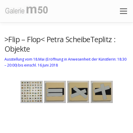
Zum
Inhalt
Menü
springen
AKTUELLE AUSSTELLUNG
VORSCHAU
>Flip – Flop< Petra ScheibeTeplitz :
Objekte
AUSSTELLUNGEN
ÜBER DIE GALERIE
Ausstellung vom 18.Mai (Eröffnung in Anwesenheit der Künstlerin: 18:30
– 20:00) bis einschl. 16.Juni 2018