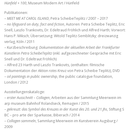
Hünfeld + 100
, Museum Modern Art / Hünfeld
Publikationen:
–
MEET ME AT CAROL ISLAND
, Petra ScheibeTeplitz / 2007 – 2017
–
no lifeguard on duty, fact and fiction
, Autoren: Petra Scheibe Teplitz, Eric
Snell, Laszlo Trankovits, Dr. Edeltraud Fröhlich und Alfred Harth; Vorwort:
Hans P. Miksch; Übersetzung: Witold Teplitz-Semblitzky; dreizwanzig
verlag, Köln / 2011
– Kurzbeschreibung:
Dokumentation der aktuellen Arbeit der Frankfurter
Künstlerin Petra ScheibeTeplitz
(inkl. aufgezeichneter Gespräche mit Eric
Snell und Dr. Edeltraut Fröhlich)
– Alfred 23 Harth und Laszlo Trankovits, (enthalten: filmische
Dokumentation der
Aktion rotes Kreu
z von Petra Scheibe Teplitz), DVD
–
oil paintings in public ownership
, the public catalogue foundation,
London / 2012
Ausstellungenskataloge:
–
erster Ausschnitt – Collagen
, Arbeiten aus der Sammlung Meerwein im
arp museum Bahnhof Rolandseck, Remagen / 2015
–
gekreuzt: das Symbol des Kreuzes in der Kunst des 20. und 21.Jhs
, Stiftung S
BC – pro arte der Sparkasse, Biberach / 2014
–
Collagen sammeln
, Sammlung Meerwein im Kunstverein Augsburg /
2009