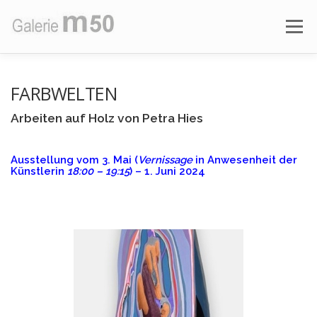
Zum
Inhalt
Menü
springen
AKTUELLE AUSSTELLUNG
VORSCHAU
FARBWELTEN
Arbeiten auf Holz von Petra Hies
AUSSTELLUNGEN
ÜBER DIE GALERIE
Ausstellung vom 3. Mai (
Vernissage
in Anwesenheit der
Künstlerin
18:00 – 19:15
) – 1. Juni 2024