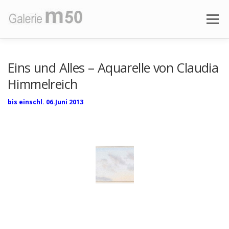
Zum
Inhalt
Menü
springen
AKTUELLE AUSSTELLUNG
VORSCHAU
Eins und Alles – Aquarelle von Claudia
Himmelreich
AUSSTELLUNGEN
ÜBER DIE GALERIE
bis einschl. 06.Juni 2013