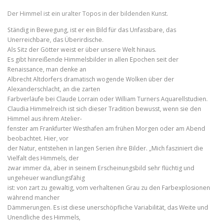
Der Himmel ist ein uralter Topos in der bildenden Kunst.
Ständig in Bewegung, ist er ein Bild für das Unfassbare, das
Unerreichbare, das Überirdische.
Als Sitz der Götter weist er über unsere Welt hinaus.
Es gibt hinreißende Himmelsbilder in allen Epochen seit der
Renaissance, man denke an
Albrecht Altdorfers dramatisch wogende Wolken über der
Alexanderschlacht, an die zarten
Farbverläufe bei Claude Lorrain oder William Turners Aquarellstudien.
Claudia Himmelreich ist sich dieser Tradition bewusst, wenn sie den
Himmel aus ihrem Atelier-
fenster am Frankfurter Westhafen am frühen Morgen oder am Abend
beobachtet. Hier, vor
der Natur, entstehen in langen Serien ihre Bilder. „Mich fasziniert die
Vielfalt des Himmels, der
zwar immer da, aber in seinem Erscheinungsbild sehr flüchtig und
ungeheuer wandlungsfähig
ist: von zart zu gewaltig, vom verhaltenen Grau zu den Farbexplosionen
während mancher
Dämmerungen. Es ist diese unerschöpfliche Variabilität, das Weite und
Unendliche des Himmels,