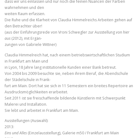
dass wir uns einlassen und nur noch die feinen Nuancen der Farben
wahrnehmen und den
weiten Raum erfassen.
Die Ruhe und die Klarheit von Claudia Himmelreichs Arbeiten gehen auf
den Betrachter über!
(aus der Einführungsrede von Vroni Schwegler zur Ausstellung
von hier
aus
(2012), mit Ergän-
zungen von Gabriele Wittner)
Claudia Himmelreich hat, nach einem betriebswirtschaftlichen Studium
in Frankfurt am Main und
in Lyon, 18 Jahre lang institutionelle Kunden einer Bank betreut.
Von 2004 bis 2009 besuchte sie, neben ihrem Beruf, die Abendschule
der Städelschule in Frank-
furt am Main. Dort hat sie sich in 11 Semestern ein breites Repertoire an
Ausdrucksmöglichkeiten erarbeitet.
Seit 2011 ist sie freischaffende bildende Künstlerin mit Schwerpunkt
Malerei und Installation.
Sie lebt und arbeitet in Frankfurt am Main.
Ausstellungen (Auswahl):
2013:
Eins und Alles
(Einzelausstellung), Galerie m50 / Frankfurt am Main